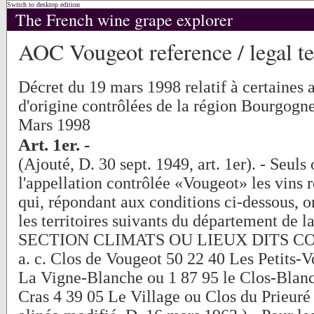
Switch to desktop edition
The French wine grape explorer
AOC Vougeot reference / legal te
Décret du 19 mars 1998 relatif à certaines 
d'origine contrôlées de la région Bourgogne
Mars 1998
Art. 1er. -
(Ajouté, D. 30 sept. 1949, art. 1er). - Seuls 
l'appellation contrôlée «Vougeot» les vins r
qui, répondant aux conditions ci-dessous, on
les territoires suivants du département de l
SECTION CLIMATS OU LIEUX DITS C
a. c. Clos de Vougeot 50 22 40 Les Petits-
La Vigne-Blanche ou 1 87 95 le Clos-Blan
Cras 4 39 05 Le Village ou Clos du Prieuré