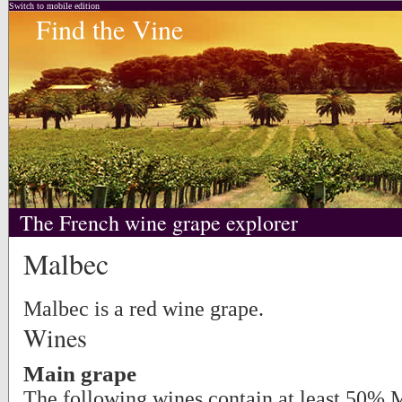
Switch to mobile edition
Find the Vine
The French wine grape explorer
Malbec
Malbec is a red wine grape.
Wines
Main grape
The following wines contain at least 50% 